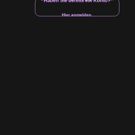
Haben Sie bereits ein Konto?
sermann
Nein
Solo
einige Hochschulen
Nein
J
Hier anmelden.
eichen
Geschwister
Beziehungsstatus
Bildung
Kinder
Angeschlos
Dec 06 2021
15:51
1.8 M
99%
12:23
man, Liam
DREI neue Gesichter! Leon Foreman
eben ihr
Liam Quinn & Yulissa Fox zeigen ihre
FUCKT!
BTS-Aufnahmen
Yulissa Fox